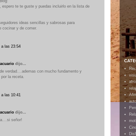
blog:
, espero te te guste y puedas incluirlo en la lista de
seguidores ideas sencillas y sabrosas para
e cocinar y de comer.
 a las 23:54
CATE
acuario
dijo...
Rec
le de verdad....ademas con mucho fundamento y
vis
 por la receta.
afr
rela
Afi
 a las 10:41
aut
Pen
acuario
dijo...
Rel
....si señor!
mot
Cin
Disf