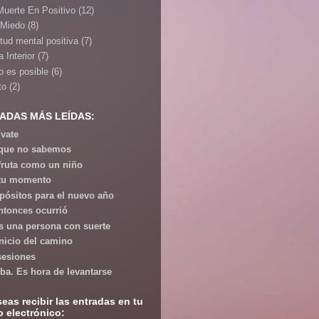
Muerte En Positivo
(12)
 Miedo
(8)
itud mental positiva
(7)
 Interior
(7)
o es posible
(6)
to
(2)
ADAS MÁS LEÍDAS:
ívate
que no sabemos
fruta como un niño
tu momento
pósitos para el nuevo año
ntonces ocurrió
s una persona con suerte
inicio del camino
esiones
iba. Es hora de levantarse
seas recibir las entradas en tu
o electrónico: