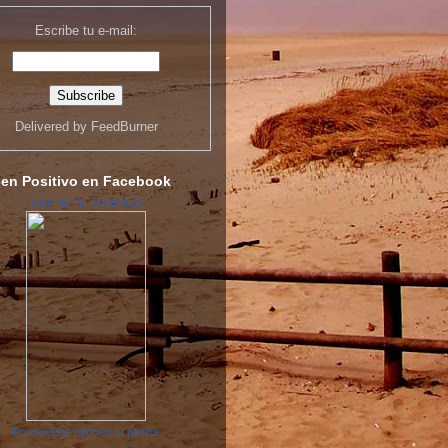
Escribe tu e-mail:
Delivered by
FeedBurner
 en Positivo en Facebook
CREER EN POSITIVO
Promociona también tu página