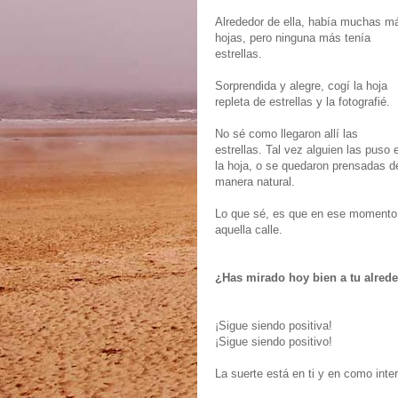
Alrededor de ella, había muchas m
hojas, pero ninguna más tenía
estrellas.
Sorprendida y alegre, cogí la hoja
repleta de estrellas y la fotografié.
No sé como llegaron allí las
estrellas. Tal vez alguien las puso 
la hoja, o se quedaron prensadas d
manera natural.
Lo que sé, es que en ese momento,
aquella calle.
¿Has mirado hoy bien a tu alreded
¡Sigue siendo positiva!
¡Sigue siendo positivo!
La suerte está en ti y en como inte