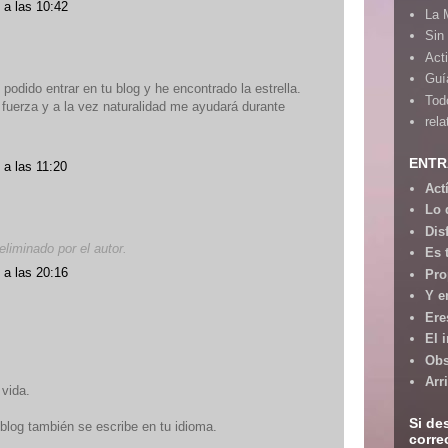
 a las 10:42
La 
Sin
Act
Guía
 podido entrar en tu blog y he encontrado la estrella.
Tod
fuerza y a la vez naturalidad me ayudará durante
rela
ENTR
 a las 11:20
Act
Lo 
Dis
liminado por el autor.
Es 
 a las 20:16
Pro
Y e
Ere
El 
Obs
Arr
 vida.
Si de
blog también se escribe en tu idioma.
corre