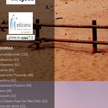
GORÍAS
omendaciones
(119)
ualización
(67)
ontamiento
(61)
jación
(61)
rmaciones Positivas
(48)
oestima
(42)
samiento Positivo
(33)
atos
(29)
ivación
(13)
co Claves Para Ser Más Feliz
(12)
ruta del ahora
(12)