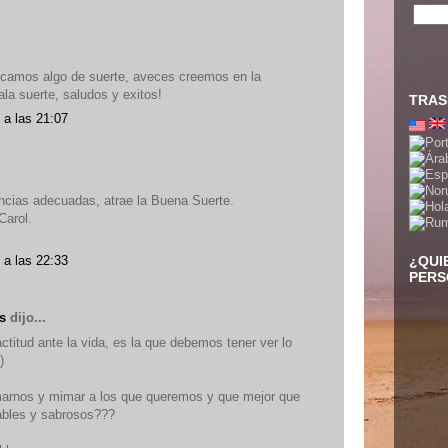
scamos algo de suerte, aveces creemos en la
la suerte, saludos y exitos!
TRAS
 a las 21:07
ancias adecuadas, atrae la Buena Suerte.
Carol.
 a las 22:33
¿QUI
PERS
s
dijo...
ctitud ante la vida, es la que debemos tener ver lo
)
rnos y mimar a los que queremos y que mejor que
ables y sabrosos???