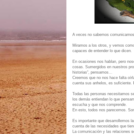
A veces no sabemos comunicarnos
Miramos a los otros, y vemos como
capaces de entender lo que dicen.
En ocasiones nos hablan, pero nos
cosas. Sumergidos en nuestros pro
historias”, pensamos…
Creemos que no nos hace falta oírl
cuenta sus anhelos, es suficiente.
Todas las personas necesitamos se
los demás entiendan lo que pensam
escucha y que nos comprende.
En esto, todos nos parecemos. S
Es importante que desarrollemos la
cuenta de las necesidades que tien
La comunicación y las relaciones s