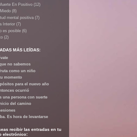
Muerte En Positivo
(12)
 Miedo
(8)
itud mental positiva
(7)
 Interior
(7)
o es posible
(6)
to
(2)
ADAS MÁS LEÍDAS:
ívate
que no sabemos
fruta como un niño
tu momento
pósitos para el nuevo año
ntonces ocurrió
s una persona con suerte
inicio del camino
esiones
iba. Es hora de levantarse
seas recibir las entradas en tu
o electrónico: