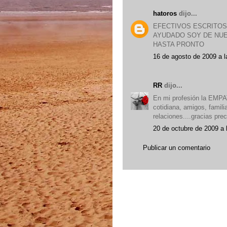
hatoros
dijo...
EFECTIVOS ESCRITOS
AYUDADO SOY DE NU
HASTA PRONTO
16 de agosto de 2009 a l
RR
dijo...
En mi profesión la EMPAT
cotidiana, amigos, famili
relaciones....gracias pre
20 de octubre de 2009 a 
Publicar un comentario