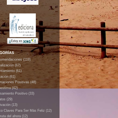
GORÍAS
omendaciones
(119)
ualización
(67)
ontamiento
(61)
jación
(61)
rmaciones Positivas
(48)
oestima
(42)
samiento Positivo
(33)
atos
(29)
ivación
(13)
co Claves Para Ser Más Feliz
(12)
ruta del ahora
(12)