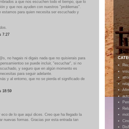
brados a que nos escuchen todo el tiempo, que lo
ón y que nos ayuden con nuestros "problemas".
e estamos para quien necesita ser escuchado y
dos.
s 7:27
CATE
@s, no hagais ni digais nada que no quisierais para
 pensamientoo se puede incluir, "escuchar", si no
Rec
escuchado, y seguro que en algún momento es
vis
necesitas para seguir adelante.
afr
ás y al entorno, que no se pierda el significado de
rela
Afi
s 18:59
aut
Pen
Rel
 eco de lo que aquí dices. Creo que ha llegado la
mot
ar nuevas formas. Gracias por esta entrada tan
Cin
Disf