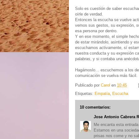
Solo es cuestión de saber escuchar
oírle de verdad.
Entonces la escucha se vuelve act
vemos sus gestos, su expresión, s
esa persona por dentro.
Y en ese momento, el simple hecho
de estar mirándolo, asintiendo y es
escuchamos activamente, sí estam
nuestra conducta y su expresión ca
palabras, y si contaba una anécdot
Hagámoslo… escuchemos a los de
comunicación se vuelva más fácil.
Publicado por
Carol
en
10:45
Etiquetas:
Empatía
,
Escucha
10 comentarios:
Jose Antonio Cabrera 
Me encanta esta entrada 
Estamos en una socieda
prisas nos come y no sab