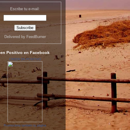
Escribe tu e-mail:
Delivered by
FeedBurner
 en Positivo en Facebook
CREER EN POSITIVO
Promociona también tu página