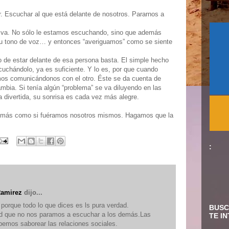
. Escuchar al que está delante de nosotros. Pararnos a
iva. No sólo le estamos escuchando, sino que además
u tono de voz… y entonces “averiguamos” como se siente
 de estar delante de esa persona basta. El simple hecho
cuchándolo, ya es suficiente. Y lo es, por que cuando
os comunicándonos con el otro. Éste se da cuenta de
mbia. Si tenía algún “problema” se va diluyendo en las
a divertida, su sonrisa es cada vez más alegre.
más como si fuéramos nosotros mismos. Hagamos que la
:
Ramirez
dijo...
porque todo lo que dices es ls pura verdad.
BUSC
d que no nos paramos a escuchar a los demás.Las
TE I
emos saborear las relaciones sociales.