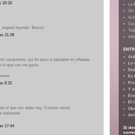
s 20:26
La 
Sin
Act
.
Guía
o, seguiré leyendo. Besos!
Tod
as 21:39
rela
ENTR
Act
s vacaciones, por fin paso a saludarte mi niñaaaa,
Lo 
e lo que veo me gusta.
Dis
eeeee.
Es 
Pro
as 8:32
Y e
Ere
El 
ejo el que nos dejas hoy. Cuantas veces
Obs
r realmente.
Arr
as 17:44
Si de
corre