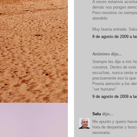
A veces estamos acostum
demás nos pongan atenci
Pero nosotros no siempr
atendido.
Muy buena entrada. Salu
8 de agosto de 2009 a la
Anónimo dijo...
Siempre les dije a mis hi
vosotros. Dentro de este
escuchas, nunca serás 
precisamente eso lo que 
Presta atención a los dem
"ser humano"
9 de agosto de 2009 a la
Selu
dijo...
Me apunto y quiero hacer
hora de despertar y busc
necesaria.