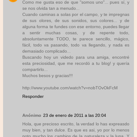
Como me gusta eso de que "somos uno"... pues sí, y
se nos olvida tan a menudo...
Cuando caminas a solas por el campo, y te impregnas
de sus olores, de sus sonidos, sus colores... y de
alguna forma te fundes con ese entorno, puedes llegar
a sentir muchas cosas, y de repente todo,
absoluntamente TODO, te parece sencillo, mágico,
fácil, todo va pasando, todo va llegando, y nada es
demasiado complicado...
Buscando hoy un videdo para una amiga, encontré
esta preciosidad, que me recordó a tu blog! y quería
compartirlo...
Muchos besos y gracias!!!
http://www.youtube.com/watch?v=nobTOvOkFcM
Responder
Anónimo
23 de enero de 2011 a las 20:04
Hola, que precioso escrito, la verdad lo has expreasdo
muy bien, y tan dulce. Es que es asi, yo por lo menos
noto mucho los cambios de la naturaleza y la luna. Y