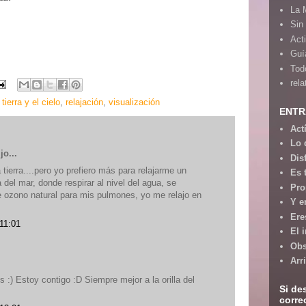
La 
Sin
Act
Guía
Tod
rela
 tierra y el cielo
,
relajación
,
visualización
ENTR
Act
Lo 
jo...
Dis
 tierra....pero yo prefiero más para relajarme un
Es 
a del mar, donde respirar al nivel del agua, se
Pro
de ozono natural para mis pulmones, yo me relajo en
Y e
Ere
 11:01
El 
Obs
Arr
 :) Estoy contigo :D Siempre mejor a la orilla del
Si de
corre