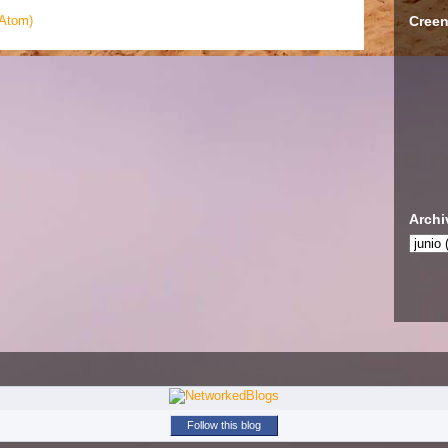
Creen
(Atom)
Archi
Follow this blog