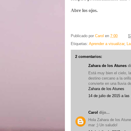
Abre los ojos.
Publicado por
Carol
en
7:00
Etiquetas:
Aprender a visualizar
,
La
2 comentarios:
Zahara de los Atunes
di
Está muy bien el cielo, la
destino cercano a la orill
convierte en una lluvia 
Zahara de los Atunes
14 de julio de 2015 a las
Carol
dijo...
Hola Zahara de los Atunes
mar ;) Un saludo!