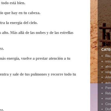
 todo está bien.
cío que hay en tu cabeza.
ra la energía del cielo.
alto. Más allá de las nubes y de las estrellas
ez.
CATE
Rec
ás energía, vuelve a prestar atención a tu
vis
afr
rela
ntra y sale de tus pulmones y recorre todo tu
Afi
aut
Pen
Rel
mot
Cin
Disf
ez.