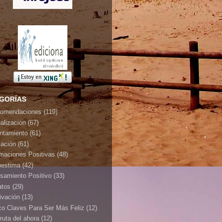
GORÍAS
omendaciones
(119)
ualización
(67)
ontamiento
(61)
jación
(61)
rmaciones Positivas
(48)
oestima
(42)
samiento Positivo
(33)
atos
(29)
ivación
(13)
co Claves Para Ser Más Feliz
(12)
ruta del ahora
(12)