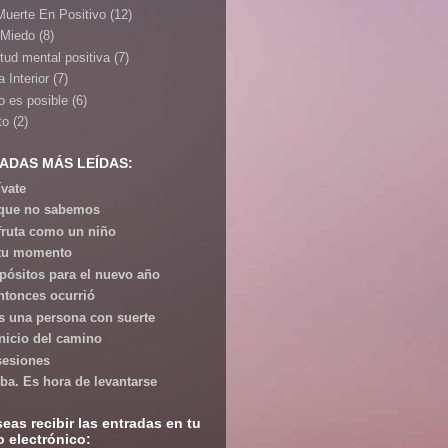
Muerte En Positivo
(12)
 Miedo
(8)
itud mental positiva
(7)
 Interior
(7)
o es posible
(6)
to
(2)
ADAS MÁS LEÍDAS:
ívate
que no sabemos
fruta como un niño
tu momento
pósitos para el nuevo año
ntonces ocurrió
s una persona con suerte
inicio del camino
esiones
iba. Es hora de levantarse
seas recibir las entradas en tu
o electrónico: