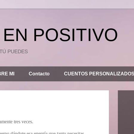
EN POSITIVO
.. TÚ PUEDES
RE MI
Contacto
CUENTOS PERSONALIZADO
amente tres veces.
uerpo dándote esa energía que tanto necesitas.