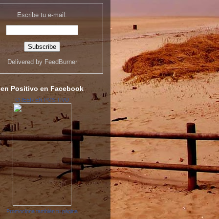
Escribe tu e-mail:
Delivered by
FeedBurner
 en Positivo en Facebook
CREER EN POSITIVO
Promociona también tu página