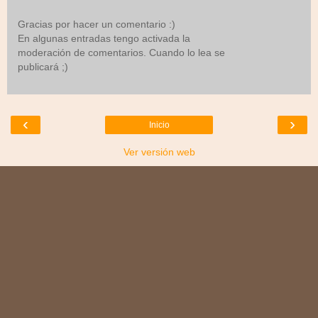
Gracias por hacer un comentario :)
En algunas entradas tengo activada la
moderación de comentarios. Cuando lo lea se
publicará ;)
‹
›
Inicio
Ver versión web