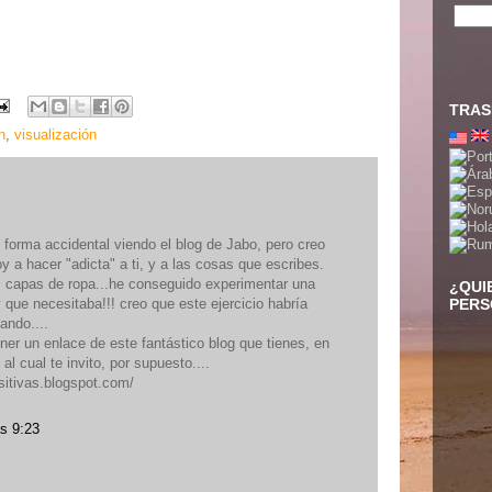
TRAS
n
,
visualización
 forma accidental viendo el blog de Jabo, pero creo
y a hacer "adicta" a ti, y a las cosas que escribes.
s capas de ropa...he conseguido experimentar una
¿QUI
y que necesitaba!!! creo que este ejercicio habría
PERS
ando....
ner un enlace de este fantástico blog que tienes, en
al cual te invito, por supuesto....
sitivas.blogspot.com/
s 9:23