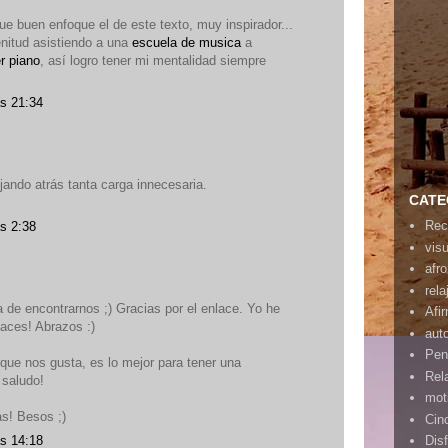
e buen enfoque el de este texto, muy inspirador...
enitud asistiendo a una
escuela de musica
a
r piano
, así logro tener mi mentalidad siempre
as 21:34
ejando atrás tanta carga innecesaria.
CATE
Rec
s 2:38
vis
afr
rela
de encontrarnos ;) Gracias por el enlace. Yo he
Afi
laces! Abrazos :)
aut
Pen
 que nos gusta, es lo mejor para tener una
Rel
 saludo!
mot
s! Besos ;)
Cin
as 14:18
Disf