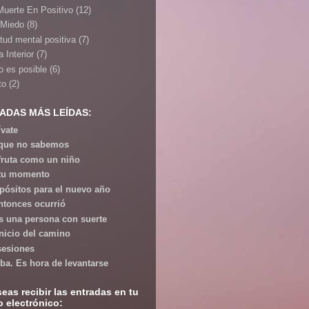
Muerte En Positivo
(12)
 Miedo
(8)
itud mental positiva
(7)
 Interior
(7)
o es posible
(6)
to
(2)
ADAS MÁS LEÍDAS:
ívate
que no sabemos
fruta como un niño
tu momento
pósitos para el nuevo año
ntonces ocurrió
s una persona con suerte
inicio del camino
esiones
iba. Es hora de levantarse
seas recibir las entradas en tu
o electrónico: