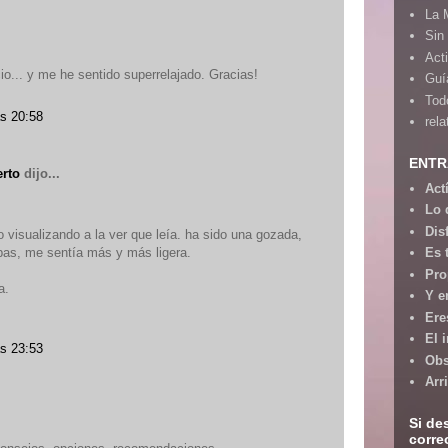
La 
Sin
Act
cio... y me he sentido superrelajado. Gracias!
Guía
Tod
as 20:58
rela
ENTR
erto
dijo...
Act
Lo 
Dis
 visualizando a la ver que leía. ha sido una gozada,
pas, me sentía más y más ligera.
Es 
Pro
a.
Y e
Ere
El 
as 23:53
Obs
Arr
Si de
corre