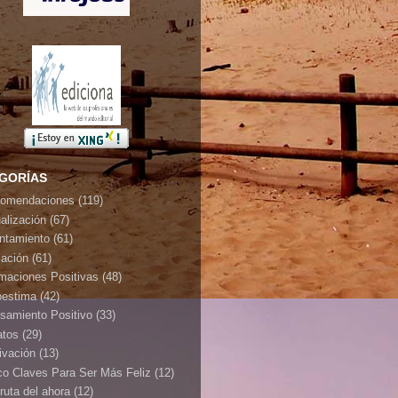
GORÍAS
omendaciones
(119)
ualización
(67)
ontamiento
(61)
jación
(61)
rmaciones Positivas
(48)
oestima
(42)
samiento Positivo
(33)
atos
(29)
ivación
(13)
co Claves Para Ser Más Feliz
(12)
ruta del ahora
(12)