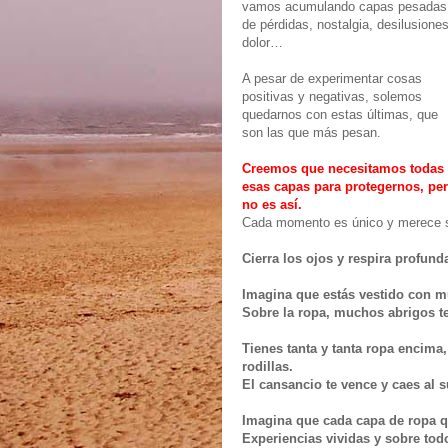
vamos acumulando capas pesadas
de pérdidas, nostalgia, desilusiones
dolor…
A pesar de experimentar cosas
positivas y negativas, solemos
quedarnos con estas últimas, que
son las que más pesan.
Creemos que necesitamos todas
esas capas para protegernos, pe
no es así.
Cada momento es único y merece se
Cierra los ojos y respira profund
Imagina que estás vestido con m
Sobre la ropa, muchos abrigos t
Tienes tanta y tanta ropa encima,
rodillas.
El cansancio te vence y caes al s
Imagina que cada capa de ropa qu
Experiencias vividas y sobre todo