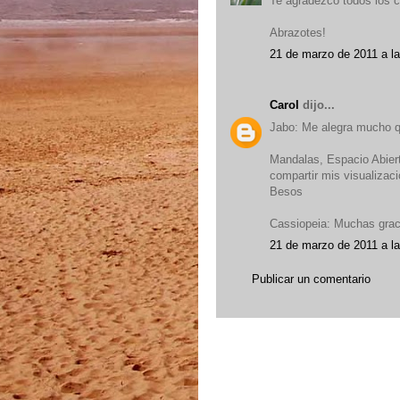
Te agradezco todos los 
Abrazotes!
21 de marzo de 2011 a l
Carol
dijo...
Jabo: Me alegra mucho qu
Mandalas, Espacio Abiert
compartir mis visualizaci
Besos
Cassiopeia: Muchas grac
21 de marzo de 2011 a l
Publicar un comentario