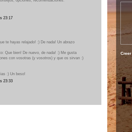
consejos, opciones, recomendaciones.
as 23:17
e te hayas relajado! :) De nada! Un abrazo
o: Que bien! De nuevo, de nada! :) Me gusta
Creer
ones con vosotras (y vosotros) y que os sirvan :)
ias :) Un beso!
as 23:33