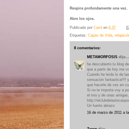
Respira profundamente una vez.
Abre los ojos.
Publicado por
Carol
en
6:37
Etiquetas:
Capas de Vida
,
relajació
8 comentarios:
METAMORFOSIS
dijo...
he descubierto tu blog de
que a partir de hoy me vo
Cuando he leído lo de la
sensación fantastica!!!! 
que hacerle de vez en cu
Si no te importa voy a po
el mio y de unas amigas, 
http://elclubdelaslocaspo
Un fuerte abrazo
16 de marzo de 2011 a la
Zerep
dijo...