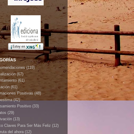
GORÍAS
omendaciones
(119)
ualización
(67)
ontamiento
(61)
jación
(61)
rmaciones Positivas
(48)
oestima
(42)
samiento Positivo
(33)
atos
(29)
ivación
(13)
co Claves Para Ser Más Feliz
(12)
ruta del ahora
(12)