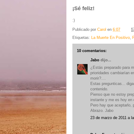
¡Sé feliz!
:)
Publicado por
Carol
en
6:07
Etiquetas:
La Muerte En Positivo
,
10 comentarios:
Jabo
dijo...
¿Estás preparado para m
prioridades cambiarían e
morir?....
Estas pregunticas... dig
contenido.
Pienso que no estoy prep
instante y me es hoy en d
Pero hay que aceptarlo, p
Abrazo. Jabo
23 de marzo de 2011 a l