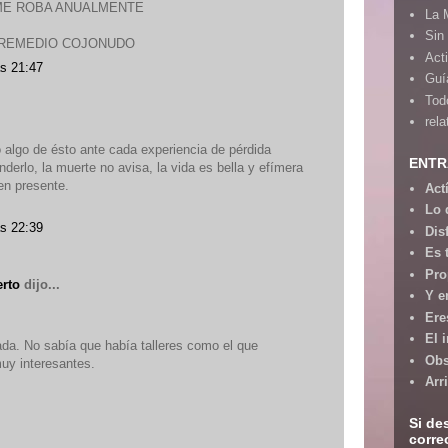
ME ROBA ANUALMENTE
La 
Sin
 REMEDIO COJONUDO
Act
as 21:47
Guía
Tod
rela
o algo de ésto ante cada experiencia de pérdida
ENTR
derlo, la muerte no avisa, la vida es bella y efímera
en presente.
Act
Lo 
as 22:39
Dis
Es 
Pro
erto
dijo...
Y e
Ere
El 
da. No sabía que había talleres como el que
Obs
y interesantes.
Arr
Si de
corre