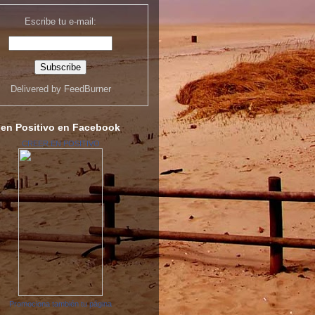
Escribe tu e-mail:
Delivered by
FeedBurner
 en Positivo en Facebook
CREER EN POSITIVO
Promociona también tu página