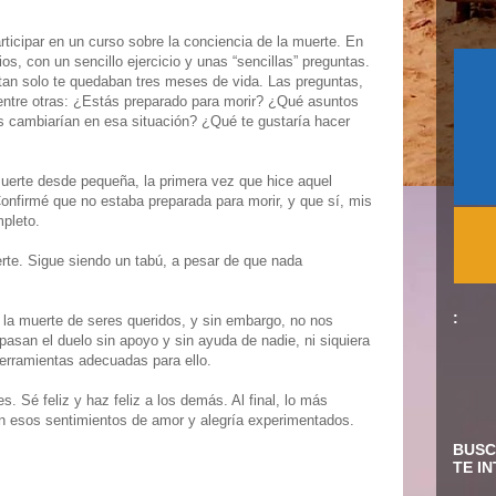
rticipar en un curso sobre la conciencia de la muerte. En
ios, con un sencillo ejercicio y unas “sencillas” preguntas.
e tan solo te quedaban tres meses de vida. Las preguntas,
entre otras: ¿Estás preparado para morir? ¿Qué asuntos
s cambiarían en esa situación? ¿Qué te gustaría hacer
muerte desde pequeña, la primera vez que hice aquel
Confirmé que no estaba preparada para morir, y que sí, mis
mpleto.
rte. Sigue siendo un tabú, a pesar de que nada
:
la muerte de seres queridos, y sin embargo, no nos
asan el duelo sin apoyo y sin ayuda de nadie, ni siquiera
erramientas adecuadas para ello.
. Sé feliz y haz feliz a los demás. Al final, lo más
n esos sentimientos de amor y alegría experimentados.
BUSC
TE I