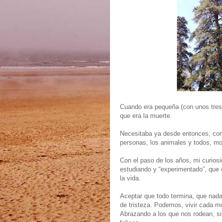
Cuando era pequeña (con unos tres 
que era la muerte.
Necesitaba ya desde entonces, cono
personas, los animales y todos, m
Con el paso de los años, mi curiosi
estudiando y “experimentado”, que 
la vida.
Aceptar que todo termina, que nada
de tristeza. Podemos, vivir cada m
Abrazando a los que nos rodean, sin