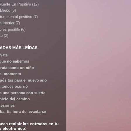
Muerte En Positivo
(12)
 Miedo
(8)
itud mental positiva
(7)
 Interior
(7)
o es posible
(6)
to
(2)
ADAS MÁS LEÍDAS:
ívate
que no sabemos
fruta como un niño
tu momento
pósitos para el nuevo año
ntonces ocurrió
s una persona con suerte
inicio del camino
esiones
iba. Es hora de levantarse
seas recibir las entradas en tu
o electrónico: