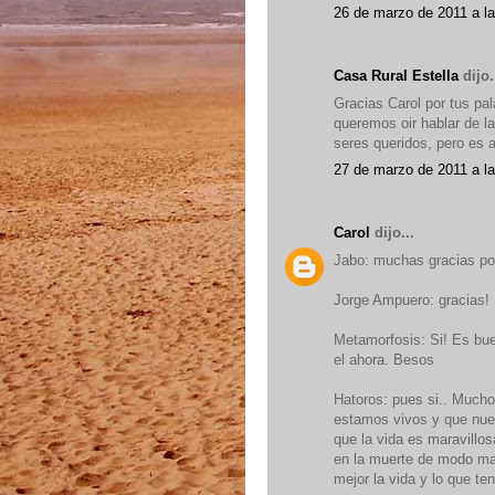
26 de marzo de 2011 a l
Casa Rural Estella
dijo.
Gracias Carol por tus pa
queremos oir hablar de l
seres queridos, pero es 
27 de marzo de 2011 a l
Carol
dijo...
Jabo: muchas gracias por
Jorge Ampuero: gracias! 
Metamorfosis: Si! Es bue
el ahora. Besos
Hatoros: pues si.. Mucho
estamos vivos y que nues
que la vida es maravillo
en la muerte de modo ma
mejor la vida y lo que t