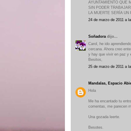
AYUNTAMIENTO QUE 
SIN PODER TRABAJAR
LA MUERTE SERÍA UN
24 de marzo de 2011 a l
Soñadora
dijo...
Carol, he ido aprendiend
cercana. Ahora creo enten
y hay que vivir en paz y 
Besitos,
25 de marzo de 2011 a l
Mandalas, Espacio Abi
Hola
Me ha encantado tu entra
comentas, me parecen mu
Una gozada leerte.
Besotes.