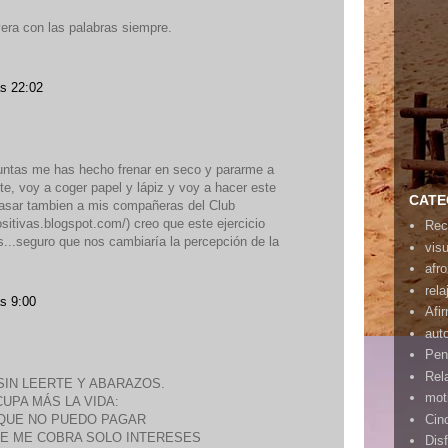
vera con las palabras siempre.
as 22:02
guntas me has hecho frenar en seco y pararme a
nte, voy a coger papel y lápiz y voy a hacer este
CATE
 pasar tambien a mis compañeras del Club
ositivas.blogspot.com/) creo que este ejercicio
Rec
...seguro que nos cambiaría la percepción de la
vis
afr
rela
s 9:00
Afi
aut
Pen
Rel
SIN LEERTE Y ABARAZOS.
mot
UPA MÁS LA VIDA:
 QUE NO PUEDO PAGAR
Cin
E ME COBRA SOLO INTERESES
Disf