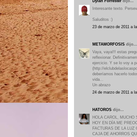
Dylan Forrester
dijo...
Interesante texto. Perse
Saluditos :)
23 de marzo de 2011 a l
METAMORFOSIS
dijo...
Vaya, vaya!!! estas pre
reflexionar. Definitivame
ejercicio. Y se lo voy a
(http://elclubdelaslocasp
deberíamos hacerlo todos
vida...
Un abrazo
24 de marzo de 2011 a la
HATOROS
dijo...
HOLA CAROL, MUCHO 
HOY EN DÍA ME PREOC
FACTURAS DE LA LUZ
CAJA DE AHORROS QU