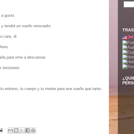
 a gusto.
 y tendré un sueño renovador.
TRAS
u cara, di:
ahora.
ña para irme a descansar.
s tensiones.
¿QUI
PERS
 tu entorno, tu cuerpo y tu mente para ese sueño que tanto