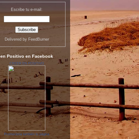
Escribe tu e-mail:
Delivered by
FeedBurner
 en Positivo en Facebook
CREER EN POSITIVO
Promociona también tu página