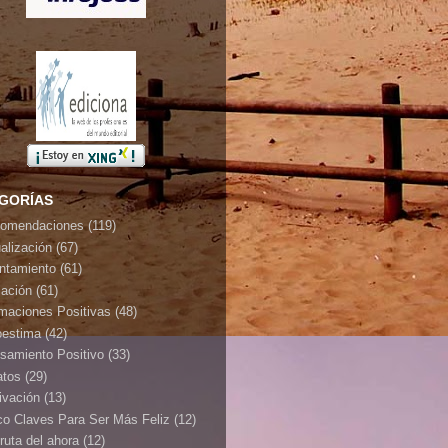
GORÍAS
omendaciones
(119)
ualización
(67)
ontamiento
(61)
jación
(61)
rmaciones Positivas
(48)
oestima
(42)
samiento Positivo
(33)
atos
(29)
ivación
(13)
co Claves Para Ser Más Feliz
(12)
ruta del ahora
(12)