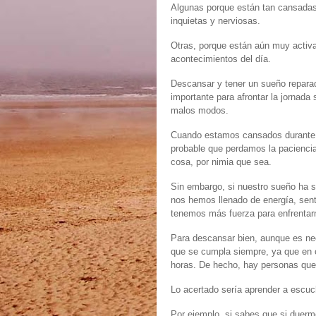
Algunas porque están tan cansadas
inquietas y nerviosas.
Otras, porque están aún muy activ
acontecimientos del día.
Descansar y tener un sueño repara
importante para afrontar la jornada s
malos modos.
Cuando estamos cansados durante 
probable que perdamos la paciencia
cosa, por nimia que sea.
Sin embargo, si nuestro sueño ha 
nos hemos llenado de energía, sen
tenemos más fuerza para enfrentarn
Para descansar bien, aunque es ne
que se cumpla siempre, ya que en
horas. De hecho, hay personas que
Lo acertado sería aprender a escuc
Por ejemplo, si sabes que si duerme