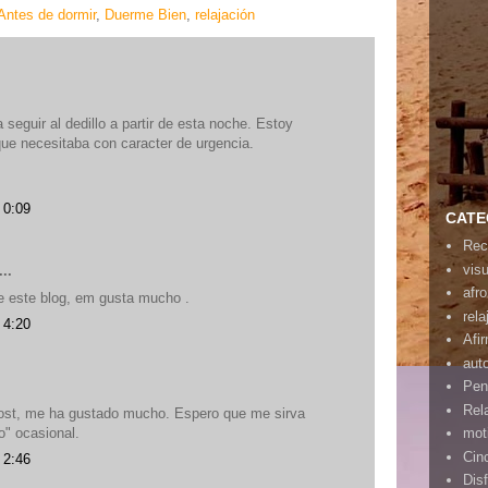
Antes de dormir
,
Duerme Bien
,
relajación
 seguir al dedillo a partir de esta noche. Estoy
que necesitaba con caracter de urgencia.
 0:09
CATE
Rec
vis
..
afr
e este blog, em gusta mucho .
rela
 4:20
Afi
aut
Pen
Rel
ost, me ha gustado mucho. Espero que me sirva
o" ocasional.
mot
Cin
 2:46
Disf