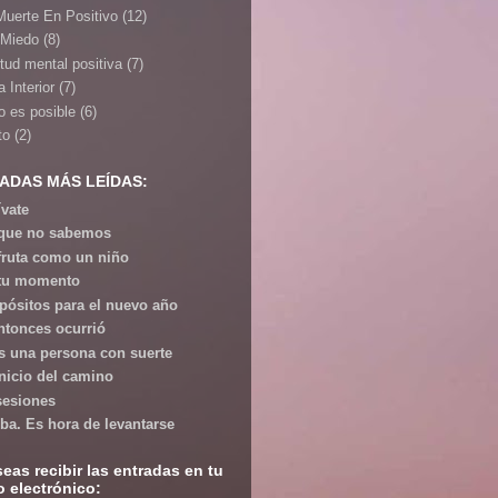
Muerte En Positivo
(12)
 Miedo
(8)
itud mental positiva
(7)
 Interior
(7)
o es posible
(6)
to
(2)
ADAS MÁS LEÍDAS:
ívate
que no sabemos
fruta como un niño
tu momento
pósitos para el nuevo año
ntonces ocurrió
s una persona con suerte
inicio del camino
esiones
iba. Es hora de levantarse
seas recibir las entradas en tu
o electrónico: