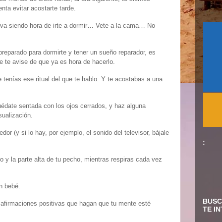
nta evitar acostarte tarde.
ya va siendo hora de irte a dormir… Vete a la cama… No
preparado para dormirte y tener un sueño reparador, es
e te avise de que ya es hora de hacerlo.
enías ese ritual del que te hablo. Y te acostabas a una
uédate sentada con los ojos cerrados, y haz alguna
isualización.
dor (y si lo hay, por ejemplo, el sonido del televisor, bájale
:
lo y la parte alta de tu pecho, mientras respiras cada vez
n bebé.
BUSC
 afirmaciones positivas que hagan que tu mente esté
TE I