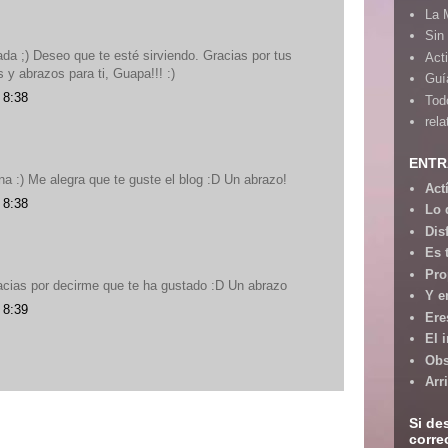
La 
Sin
da ;) Deseo que te esté sirviendo. Gracias por tus
Act
y abrazos para ti, Guapa!!! :)
Guía
 8:38
Tod
rela
ENTR
na :) Me alegra que te guste el blog :D Un abrazo!
Act
 8:38
Lo 
Dis
Es 
Pro
acias por decirme que te ha gustado :D Un abrazo
Y e
 8:39
Ere
El 
Obs
Arr
Si de
corre