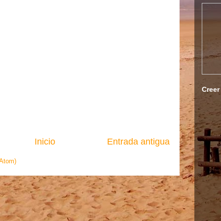
Creer
Inicio
Entrada antigua
(Atom)