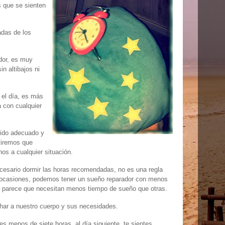
 que se sienten
adas de los
dor, es muy
in altibajos ni
el día, es más
 con cualquier
sido adecuado y
tiremos que
os a cualquier situación.
cesario dormir las horas recomendadas, no es una regla
 ocasiones, podemos tener un sueño reparador con menos
 parece que necesitan menos tiempo de sueño que otras.
har a nuestro cuerpo y sus necesidades.
s menos de siete horas, al día siguiente, te sientes