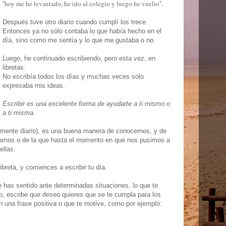
hoy me he levantado, he ido al colegio y luego he vuelto
“
”.
Después tuve otro diario cuando cumplí los trece.
Entonces ya no sólo contaba lo que había hecho en el
día, sino como me sentía y lo que me gustaba o no.
Luego, he continuado escribiendo, pero esta vez, en
libretas.
No escribía todos los días y muchas veces solo
expresaba mis ideas.
Escribir es una excelente forma de ayudarte a ti mismo o
a ti misma
.
almente diario), es una buena manera de conocernos, y de
gamos o de la que hasta el momento en que nos pusimos a
ellas.
ibreta, y comiences a escribir tu día.
 has sentido ante determinadas situaciones, lo que te
do, escribe que deseo quieres que se te cumpla para los
 una frase positiva o que te motive, como por ejemplo: