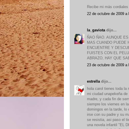
Recibe mi más cordiales
22 de octubre de 2009 a 
la_gaviota
dijo...
ÑAO ÑAO. AUNQUE ES 
MAS CUANDO PUEDE H
ENCUENTRE Y DESCUB
FUISTES CON EL PEL
ABRAZO, HAY QUE SA
23 de octubre de 2009 a 
estrella
dijo...
hola carol tienes toda la 
mi ciudad unapekeña de 1
madre, y cada fin de sem
siempre los viernes en l
domingos en la tarde, lo 
irse con su padre y su ma
se resistia, asi paso el
una novela infantil "EL