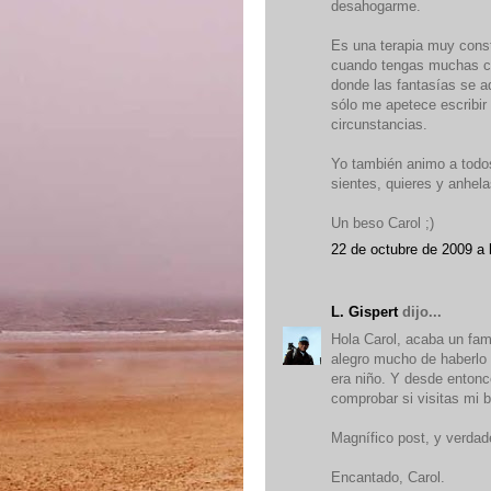
desahogarme.
Es una terapia muy cons
cuando tengas muchas co
donde las fantasías se a
sólo me apetece escribir
circunstancias.
Yo también animo a todos 
sientes, quieres y anhela
Un beso Carol ;)
22 de octubre de 2009 a 
L. Gispert
dijo...
Hola Carol, acaba un fam
alegro mucho de haberlo 
era niño. Y desde enton
comprobar si visitas mi b
Magnífico post, y verdade
Encantado, Carol.