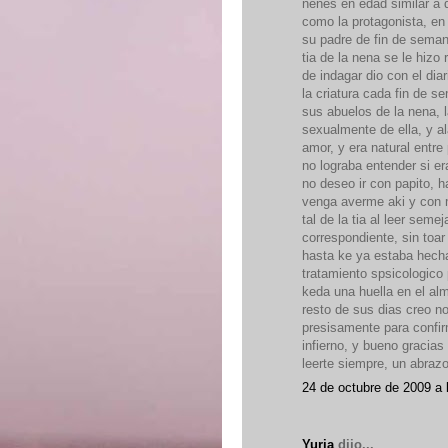
nenes en edad similar a d
como la protagonista, en 
su padre de fin de seman
tia de la nena se le hizo 
de indagar dio con el dia
la criatura cada fin de s
sus abuelos de la nena, 
sexualmente de ella, y al
amor, y era natural entre
no lograba entender si e
no deseo ir con papito, 
venga averme aki y con m
tal de la tia al leer se
correspondiente, sin toa
hasta ke ya estaba hecha
tratamiento spsicologico
keda una huella en el alm
resto de sus dias creo no
presisamente para confir
infierno, y bueno gracias 
leerte siempre, un abrazo
24 de octubre de 2009 a 
Yuria
dijo...