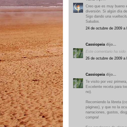
Creo que es muy bueno e
diversión. Si algún día de
Sigo dando una vueltecit
Saludos.
24 de octubre de 2009 a 
Cassiopeia
dijo...
Este comentario ha sido e
26 de octubre de 2009 a 
Cassiopeia
dijo...
Te visito por vez primera, 
Excelente receta para to
no).
Recomiendo la libreta (c
páginas), y que no la oc
narraciones, gustos, disg
compra!