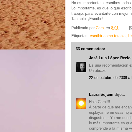
No es importante si escribes todos
Lo importante, es que lo que escriba
trabajo, para levantarte con mejor 
Tan solo: ¡Escribe!
Publicado por
Carol
en
8:01
Etiquetas:
escribir como terapia
,
li
33 comentarios:
José Luis López Recio
Es una recomendación exc
Un abrazo.
22 de octubre de 2009 a 
Laura-Sujami
dijo...
Hola Carol!!!
A parte de que me encanta
esplayarme en esas hojas
disgustos... Yo me quedo
lo más importante es qu
comprende a la misma ve