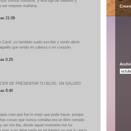
os somos nosotros, y esa liga de sabores y
a ser mejores mañana.
Creen
las 21:09
arol, yo también suelo escribir y sentir alivio
aquello que ronda mi cabeza o mi corazón.
las 0:25
Archi
CER DE PRESENTAR TU BLOG, UN SALUDO
las 8:40
apia cree que fue lo mejo que pude hacer, porque
has cosas que nunca contaba era un libro cerrado
y asi me iba, desde aquel momento me fui
 mas a no dejar nada en mi interior ya que lo unico