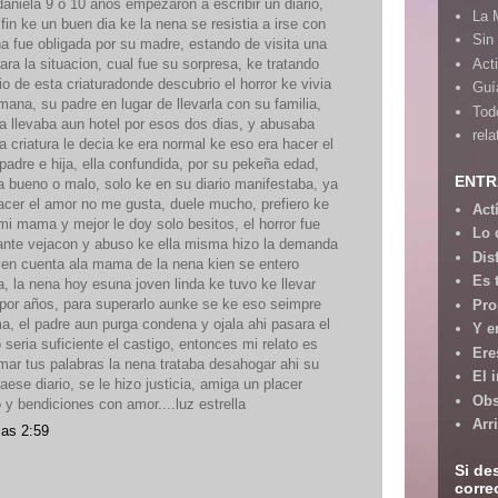
aniela 9 o 10 años empezaron a escribir un diario,
La 
fin ke un buen dia ke la nena se resistia a irse con
Sin
a fue obligada por su madre, estando de visita una
rara la situacion, cual fue su sorpresa, ke tratando
Act
rio de esta criaturadonde descubrio el horror ke vivia
Guía
emana, su padre en lugar de llevarla con su familia,
Tod
la llevaba aun hotel por esos dos dias, y abusaba
rela
a criatura le decia ke era normal ke eso era hacer el
 padre e hija, ella confundida, por su pekeña edad,
ENTR
ra bueno o malo, solo ke en su diario manifestaba, ya
hacer el amor no me gusta, duele mucho, prefiero ke
Act
i mama y mejor le doy solo besitos, el horror fue
Lo 
mejante vejacon y abuso ke ella misma hizo la demanda
Dis
r en cuenta ala mama de la nena kien se entero
Es 
, la nena hoy esuna joven linda ke tuvo ke llevar
 por años, para superarlo aunke se ke eso seimpre
Pro
a, el padre aun purga condena y ojala ahi pasara el
Y e
 seria suficiente el castigo, entonces mi relato es
Ere
mar tus palabras la nena trataba desahogar ahi su
El 
aese diario, se le hizo justicia, amiga un placer
Obs
 y bendiciones con amor....luz estrella
Arr
las 2:59
Si de
corre