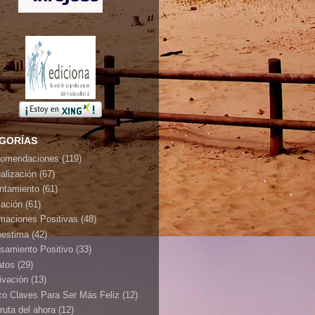
GORÍAS
omendaciones
(119)
ualización
(67)
ontamiento
(61)
jación
(61)
rmaciones Positivas
(48)
oestima
(42)
samiento Positivo
(33)
atos
(29)
ivación
(13)
co Claves Para Ser Más Feliz
(12)
ruta del ahora
(12)