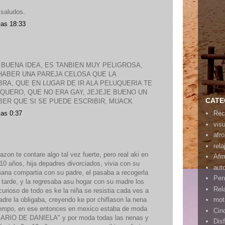
 saludos.
las 18:33
BUENA IDEA, ES TANBIEN MUY PELIGROSA,
ABER UNA PAREJA CELOSA QUE LA
RA, QUE EN LUGAR DE IR ALA PELUQUERIA TE
UQUERO, QUE NO ERA GAY, JEJEJE BUENO UN
CATE
BER QUE SI SE PUEDE ESCRIBIR, MUACK
las 0:37
Rec
vis
afr
rela
razon te contare algo tal vez fuerte, pero real aki en
Afi
0 años, hija depadres divorciados, vivia con su
aut
ana compartia con su padre, el pasaba a recogerla
Pen
a tarde, y la regresaba asu hogar con su madre los
Rel
curioso de todo es ke la niña se resistia cada ves a
dre la obligaba, creyendo ke por chiflason la nena
mot
 tiempo, en ese entonces en mexico estaba de moda
Cin
 DIARIO DE DANIELA" y por moda todas las nenas y
Disf