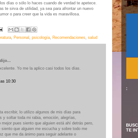
 los días o sólo lo haces cuando de verdad te apetece.
s te sirva de utilidad, ya sea para afrontar un nuevo
humor o para creer que la vida es maravillosa.
teratura
,
Personal
,
psicología
,
Recomendaciones
,
salud
dijo...
elente. Yo me la aplico casi todos los días.
las 10:30
:
 escribir, lo utilizo algunos de mis días para
 y soltar toda mi rabia, emoción, alegrías,
 mejor pues siento que alguien está ahí detrás pero,
BUSC
e siento que alguien me escucha y sobre todo me
TE I
z que me da ánimo para seguir adelante o