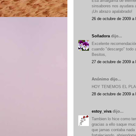
Esa amalgama de element
sinsabores nos ayudara 
¡Un abrazo apalabrado!
26 de octubre de 2009 a 
Soñadora
dijo...
Excelente recomendación C
cuando "descargo" todo 
Besitos,
27 de octubre de 2009 a 
Anónimo dijo...
HOY TENEMOS EL PLA
28 de octubre de 2009 a 
estoy_viva
dijo...
Tambien lo hice como ter
gracias a ello saque muc
que jamas contaba nada 
fortaleciendo, abriendome