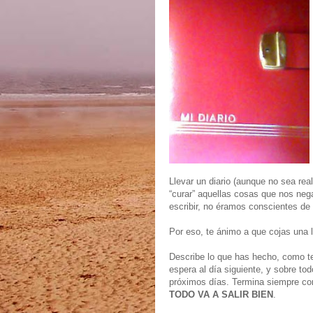
Llevar un diario (aunque no sea re
“curar” aquellas cosas que nos ne
escribir, no éramos conscientes de 
Por eso, te ánimo a que cojas una l
Describe lo que has hecho, como te
espera al día siguiente, y sobre to
próximos días. Termina siempre con
TODO VA A SALIR BIEN
.