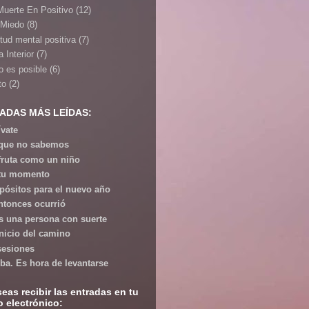
Muerte En Positivo
(12)
 Miedo
(8)
itud mental positiva
(7)
 Interior
(7)
o es posible
(6)
to
(2)
ADAS MÁS LEÍDAS:
ívate
que no sabemos
fruta como un niño
tu momento
pósitos para el nuevo año
ntonces ocurrió
s una persona con suerte
inicio del camino
esiones
iba. Es hora de levantarse
seas recibir las entradas en tu
o electrónico: