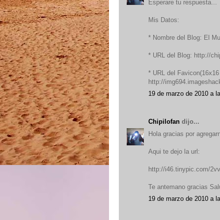
Esperare tu respuesta...
Mis Datos:
* Nombre del Blog: El M
* URL del Blog: http://ch
* URL del Favicon(16x16 
http://img694.imageshack
19 de marzo de 2010 a l
Chipilofan
dijo...
Hola gracias por agregar
Aqui te dejo la url:
http://i46.tinypic.com/2v
Te antemano gracias Sal
19 de marzo de 2010 a l