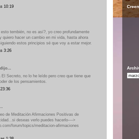
Creen
as 10:19
e esto tembién, no es así?, yo creo profundamente
 y quiero hacer un cambio en mi vida, hasta ahora
iguiendo estos principios sé que voy a estar mejor.
as 3:26
Archi
dijo...
 El Secreto, no lo he leído pero creo que tiene que
poder de los pensamientos.
 23:36
..
deo de Meditación Afirmaciones Positivas de
idad...si deseas verlo puedes hacerlo---->
o.com/forum/topics/meditacion-afirmaciones
las 1:38