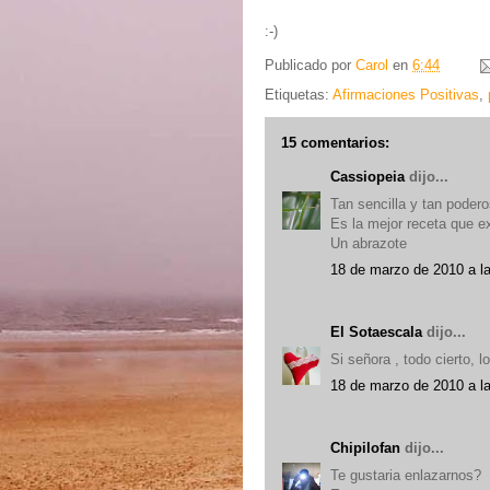
:-)
Publicado por
Carol
en
6:44
Etiquetas:
Afirmaciones Positivas
,
15 comentarios:
Cassiopeia
dijo...
Tan sencilla y tan podero
Es la mejor receta que ex
Un abrazote
18 de marzo de 2010 a l
El Sotaescala
dijo...
Si señora , todo cierto, l
18 de marzo de 2010 a l
Chipilofan
dijo...
Te gustaria enlazarnos?