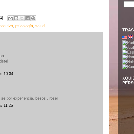
positivo
,
psicología
,
salud
TRAS
sa.
iste!
as 10:34
¿QUI
PERS
o se por experiencia. besos . roser
as 11:25