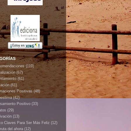
GORÍAS
omendaciones
(119)
ualización
(67)
ontamiento
(61)
jación
(61)
rmaciones Positivas
(48)
oestima
(42)
samiento Positivo
(33)
atos
(29)
ivación
(13)
co Claves Para Ser Más Feliz
(12)
ruta del ahora
(12)