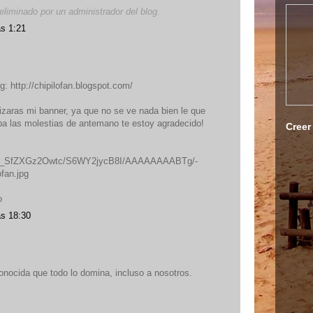
eliminado por un administrador del blog.
as 1:21
g: http://chipilofan.blogspot.com/
izaras mi banner, ya que no se ve nada bien le que
pa las molestias de antemano te estoy agradecido!
Creer
com/_SfZXGz2Owtc/S6WY2jycB8I/AAAAAAAABTg/-
fan.jpg
o
as 18:30
nocida que todo lo domina, incluso a nosotros.