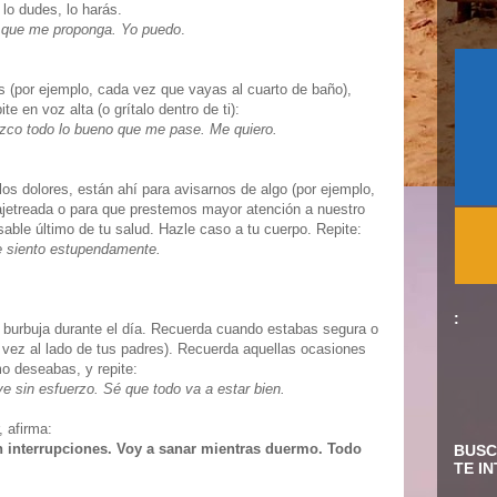
lo dudes, lo harás.
 que me proponga. Yo puedo
.
 (por ejemplo, cada vez que vayas al cuarto de baño),
e en voz alta (o grítalo dentro de ti):
zco todo lo bueno que me pase. Me quiero.
os dolores, están ahí para avisarnos de algo (por ejemplo,
ajetreada o para que prestemos mayor atención a nuestro
able último de tu salud. Hazle caso a tu cuerpo. Repite:
e siento estupendamente.
:
 burbuja durante el día. Recuerda cuando estabas segura o
l vez al lado de tus padres). Recuerda aquellas ocasiones
o deseabas, y repite:
e sin esfuerzo. Sé que todo va a estar bien.
 afirma:
n interrupciones. Voy a sanar mientras duermo. Todo
BUSC
TE I