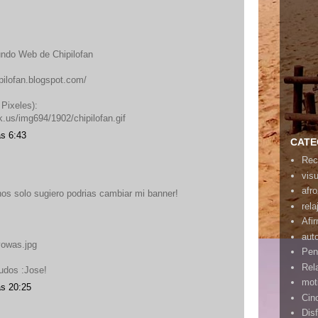
undo Web de Chipilofan
ipilofan.blogspot.com/
Pixeles):
.us/img694/1902/chipilofan.gif
as 6:43
CATE
Rec
vis
afr
nos solo sugiero podrias cambiar mi banner!
rela
Afi
aut
vowas.jpg
Pen
Rel
udos :Jose!
mot
as 20:25
Cin
Disf