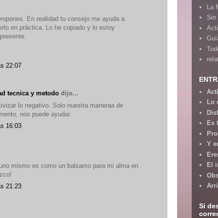
La 
Sin
 propones. En realidad tu consejo me ayuda a
rlo en práctica. Lo he copiado y lo estoy
Act
 presente.
Guía
Tod
rela
as 22:07
ENTR
Act
dad tecnica y metodo
dijo...
Lo 
tivizar lo negativo. Solo nuestra maneraa de
Dis
mento, nos puede ayudar.
Es 
as 16:03
Pro
Y e
Ere
El 
ra uno mismo es como un balsamo para mi alma en
zco!
Obs
Arr
as 21:23
Si de
corre