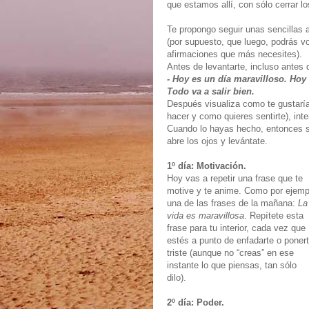
que estamos allí, con sólo cerrar lo
Te propongo seguir unas sencillas a
(por supuesto, que luego, podrás v
afirmaciones que más necesites).
Antes de levantarte, incluso antes d
- Hoy es un día maravilloso. Hoy 
Todo va a salir bien.
Después visualiza como te gustaría
hacer y como quieres sentirte), inte
Cuando lo hayas hecho, entonces s
abre los ojos y levántate.
1º día: Motivación.
Hoy vas a repetir una frase que te
motive y te anime. Como por ejemp
una de las frases de la mañana:
La
vida es maravillosa
. Repítete esta
frase para tu interior, cada vez que
estés a punto de enfadarte o poner
triste (aunque no “creas” en ese
instante lo que piensas, tan sólo
dilo).
2º día: Poder.