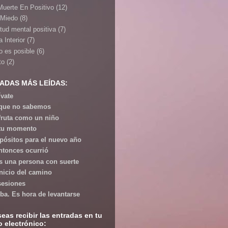
Muerte En Positivo
(12)
 Miedo
(8)
itud mental positiva
(7)
 Interior
(7)
o es posible
(6)
to
(2)
ADAS MÁS LEÍDAS:
ívate
que no sabemos
fruta como un niño
tu momento
pósitos para el nuevo año
ntonces ocurrió
s una persona con suerte
inicio del camino
esiones
iba. Es hora de levantarse
seas recibir las entradas en tu
o electrónico: