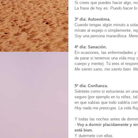
Si crees que puedes hacer algo, no 
La frase de hoy es:
Puedo hacer lo
3º día: Autoestima.
Cuando tengas algún minuto a solas
mírate al espejo o simplemente, repit
Soy una persona maravillosa. Mere
4º día: Sanación.
En ocasiones, las enfermedades y l
de parar si tenemos una vida muy 
cuerpo y mente). Tú eres el respons
Me siento sano, me siento bien. M
5º día: Confianza.
Siéntete como si estuvieras en una
seguro (por ejemplo en tu niñez, ta
en que sabías que todo saldría com
Hoy nada me preocupa. La vida fluy
Y todas las noches antes de dormir,
-
Voy a dormir placidamente y si
está bien.
Y duérmete con ellas.