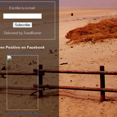
Escribe tu e-mail:
Delivered by
FeedBurner
 en Positivo en Facebook
CREER EN POSITIVO
Promociona también tu página