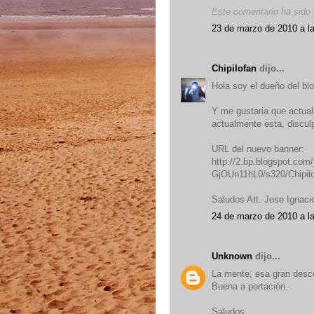
Este comentario ha sido 
23 de marzo de 2010 a l
Chipilofan
dijo...
Hola soy el dueño del blo
Y me gustaria que actual
actualmente esta, discul
URL del nuevo banner:
http://2.bp.blogspot.
GjOUn11hL0/s320/Chipilo
Saludos Att. Jose Ignaci
24 de marzo de 2010 a l
Unknown
dijo...
La mente, esa gran desco
Buena a portación.
Saludos.